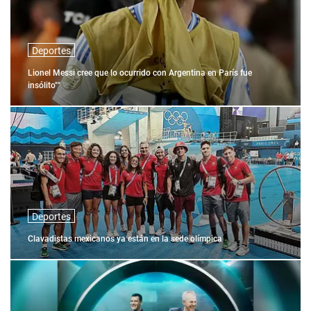
Deportes
Lionel Messi cree que lo ocurrido con Argentina en París fue
insólito""
Deportes
Clavadistas mexicanos ya están en la sede olímpica