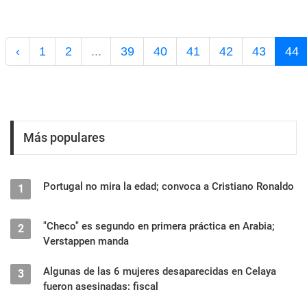
‹
1
2
...
39
40
41
42
43
44
Más populares
Portugal no mira la edad; convoca a Cristiano Ronaldo
1
"Checo" es segundo en primera práctica en Arabia;
2
Verstappen manda
Algunas de las 6 mujeres desaparecidas en Celaya
3
fueron asesinadas: fiscal