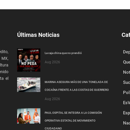
Últimas Noticias
Ca
ito,
Dep
La caja china que no prendió
s MX,
Que
Aug 2026
ltura
enido
Not
ta el
Su
MARINA ASEGURA MÁS DE UNA TONELADA DE
COCAÍNA FRENTE A LAS COSTAS DE GUERRERO
Pol
Aug 2026
EsV
Esp
PAUL OSPITAL SE INTEGRA A LA COMISIÓN
OPERATIVA ESTATAL DE MOVIMIENTO
Nac
CIUDADANO