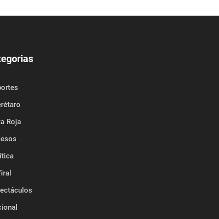
tegorias
ortes
rétaro
a Roja
cesos
ítica
iral
ectáculos
ional